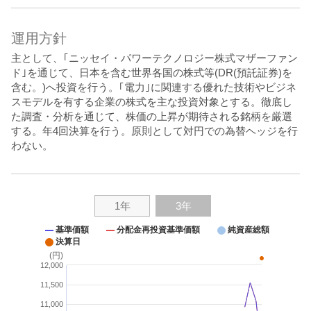
運用方針
主として、｢ニッセイ・パワーテクノロジー株式マザーファン
ド｣を通じて、日本を含む世界各国の株式等(DR(預託証券)を
含む。)へ投資を行う。｢電力｣に関連する優れた技術やビジネ
スモデルを有する企業の株式を主な投資対象とする。徹底し
た調査・分析を通じて、株価の上昇が期待される銘柄を厳選
する。年4回決算を行う。原則として対円での為替ヘッジを行
わない。
1年
3年
基準価額
基準価額
分配金再投資基準価額
分配金再投資基準価額
純資産総額
純資産総額
決算日
決算日
(円)
(円)
13,000
12,000
11,500
12,000
11,000