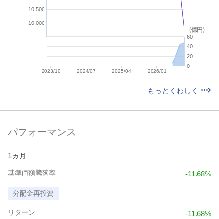
11,000
10,500
10,000
10,000
(億円)
(億円)
60
60
40
40
20
20
0
0
2023/10
2024/07
25/11/28
2025/04
26/03/28
2026/01
26/07/26
もっとくわしく
パフォーマンス
1ヵ月
基準価額騰落率
-11.68%
分配金再投資
リターン
-11.68%