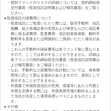
5
・
個別ファンドのリスクの詳細については、契約締結前
0
交付書面（投資信託説明書および補完書面）をご覧く
2024/01
2025/04
2026/07
ださい。
分配金
リターン１年
資金流入額
●
投資信託の諸費用について
・
投資信託にご投資いただく際には、販売手数料、信託
報酬、組入有価証券の売買および保管ならびに信託事
務に係る諸費用、監査費用、信託財産留保額、解約手
数料等を直接または間接的にご負担いただく場合があ
ります。
・
これらの手数料や諸経費等は各ファンド毎に異なりま
すので、ここでは表示することができません。詳細は
各ファンドの契約締結前交付書面（投資信託説明書お
よび補完書面）をご確認ください。
・
なお、手数料など諸費用の合計額については、保有期
間等に応じて異なる場合がありますので、原則として
表示することができません。
・
外貨建て外国投資信託の売買、償還等にあたり円貨と
外貨を交換する際には、外国為替市場の動向をふまえ
て当社が決定した適用為替レートによるものとしま
す。
●
その他