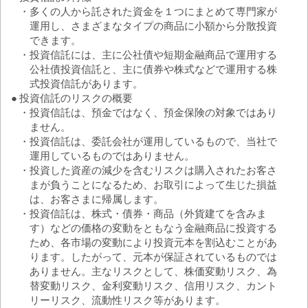
0
・
多くの人から託された資金を１つにまとめて専門家が
2024/01
2025/04
2026/07
運用し、さまざまなタイプの商品に小額から分散投資
決算日
基準価額
分配金再投資基準価額
できます。
分配金受取基準価額
純資産総額
・
投資信託には、主に公社債や短期金融商品で運用する
(円)
公社債投資信託と、主に債券や株式などで運用する株
式投資信託があります。
●
投資信託のリスクの概要
0.0
・
投資信託は、預金ではなく、預金保険の対象ではあり
ません。
・
投資信託は、委託会社が運用しているもので、当社で
2024/01
2025/04
2026/07
(%)
運用しているものではありません。
・
投資した資産の減少を含むリスクは購入されたお客さ
まが負うことになるため、お取引によって生じた損益
は、お客さまに帰属します。
・
投資信託は、株式・債券・商品（外貨建てを含みま
す）などの価格の変動をともなう金融商品に投資する
2024/01
2025/04
2026/07
ため、各市場の変動により投資元本を割込むことがあ
(億円)
ります。したがって、元本が保証されているものでは
25
ありません。主なリスクとして、株価変動リスク、為
20
15
替変動リスク、金利変動リスク、信用リスク、カント
10
リーリスク、流動性リスク等があります。