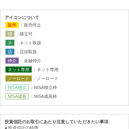
1年
3年
5年
(円)
アイコンについて
11,750
：販売停止
11,500
：積立可
11,250
11,000
：ネット取扱
10,750
：店頭取扱
10,500
：金融仲介
10,250
：ネット専用
10,000
：ノーロード
9,750
：NISA積立枠
9,500
(億円)
：NISA成長枠
60
50
40
30
20
投資信託のお取引にあたり注意していただきたい事項
10
●
投資信託の特徴