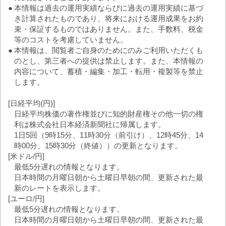
●
本情報は過去の運用実績ならびに過去の運用実績に基づ
き計算されたものであり、将来における運用成果をお約
束・保証するものではありません。また、手数料、税金
等のコストを考慮していません。
●
本情報は、閲覧者ご自身のためにのみご利用いただくも
のとし、第三者への提供は禁止します。また、本情報の
内容について、蓄積・編集・加工・転用・複製等を禁止
します。
[日経平均(円)]
日経平均株価の著作権並びに知的財産権その他一切の権
利は株式会社日本経済新聞社に帰属します。
1日5回（9時15分、11時30分（前引け）、12時45分、14
時00分、15時30分（終値））の更新となります。
[米ドル/円]
最低5分遅れの情報となります。
日本時間の月曜日朝から土曜日早朝の間、更新された最
新のレートを表示します。
[ユーロ/円]
最低5分遅れの情報となります。
日本時間の月曜日朝から土曜日早朝の間、更新された最