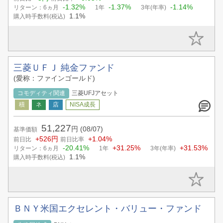
-1.32%
-1.37%
-1.14%
リターン：6ヵ月
1年
3年(年率)
1.1%
購入時手数料(税込)
三菱ＵＦＪ 純金ファンド
(愛称：ファインゴールド)
コモディティ関連
三菱UFJアセット
51,227
円
(08/07)
基準価額
+526円
+1.04%
前日比
前日比率
-20.41%
+31.25%
+31.53%
リターン：6ヵ月
1年
3年(年率)
1.1%
購入時手数料(税込)
ＢＮＹ米国エクセレント・バリュー・ファンド