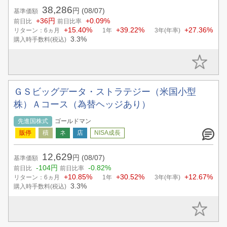
38,286
円
(08/07)
基準価額
+36円
+0.09%
前日比
前日比率
+15.40%
+39.22%
+27.36%
リターン：6ヵ月
1年
3年(年率)
3.3%
購入時手数料(税込)
ＧＳビッグデータ・ストラテジー（米国小型
株）Ａコース（為替ヘッジあり）
先進国株式
ゴールドマン
12,629
円
(08/07)
基準価額
-104円
-0.82%
前日比
前日比率
+10.85%
+30.52%
+12.67%
リターン：6ヵ月
1年
3年(年率)
3.3%
購入時手数料(税込)