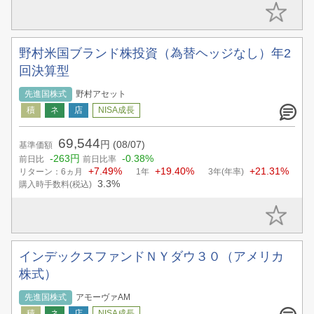
野村米国ブランド株投資（為替ヘッジなし）年2
回決算型
先進国株式
野村アセット
69,544
円
(08/07)
基準価額
-263円
-0.38%
前日比
前日比率
+7.49%
+19.40%
+21.31%
リターン：6ヵ月
1年
3年(年率)
3.3%
購入時手数料(税込)
インデックスファンドＮＹダウ３０（アメリカ
株式）
先進国株式
アモーヴァAM