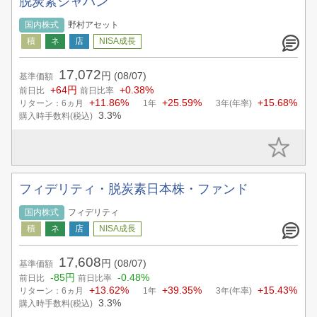
脱炭素ジャパン
国内株式
野村アセット
17,072
円
(08/07)
基準価額
+64円
+0.38%
前日比
前日比率
+11.86%
+25.59%
+15.68%
リターン：6ヵ月
1年
3年(年率)
3.3%
購入時手数料(税込)
フィデリティ・脱炭素日本株・ファンド
国内株式
フィデリティ
17,608
円
(08/07)
基準価額
-85円
-0.48%
前日比
前日比率
+13.62%
+39.35%
+15.43%
リターン：6ヵ月
1年
3年(年率)
3.3%
購入時手数料(税込)