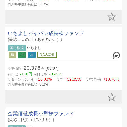
3.3%
購入時手数料(税込)
いちよしジャパン成長株ファンド
(愛称：天の川（あまのがわ）)
国内株式
いちよし
20,378
円
(08/07)
基準価額
-100円
-0.49%
前日比
前日比率
+16.03%
+32.85%
+13.78%
リターン：6ヵ月
1年
3年(年率)
3.3%
購入時手数料(税込)
企業価値成長小型株ファンド
(愛称：眼力（ガンリキ）)