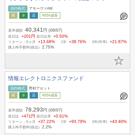
国内株式
アモーヴァAM
40,341
円
(08/07)
基準価額
+201円
+0.50%
前日比
前日比率
+13.68%
+38.76%
+21.87%
リターン：6ヵ月
1年
3年(年率)
2.75%
購入時手数料(税込)
情報エレクトロニクスファンド
国内株式
野村アセット
78,293
円
(08/07)
基準価額
+471円
+0.61%
前日比
前日比率
+37.22%
+93.79%
+43.40%
リターン：6ヵ月
1年
3年(年率)
2.2%
購入時手数料(税込)