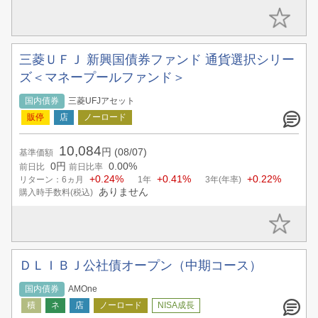
三菱ＵＦＪ 新興国債券ファンド 通貨選択シリー
ズ＜マネープールファンド＞
国内債券
三菱UFJアセット
10,084
円
(08/07)
基準価額
0円
0.00%
前日比
前日比率
+0.24%
+0.41%
+0.22%
リターン：6ヵ月
1年
3年(年率)
ありません
購入時手数料(税込)
ＤＬＩＢＪ公社債オープン（中期コース）
国内債券
AMOne