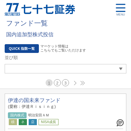
MENU
ファンド一覧
国内追加型株式投信
マーケット情報は
こちらでもご覧いただけます
並び順
1
2
3
伊達の国未来ファンド
(愛称：伊達Ｒｉｓｉｎｇ)
国内株式
明治安田ＡＭ