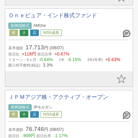
Ｏｎｅピュア・インド株式ファンド
新興国株式
AMOne
17,713
円
(08/07)
基準価額
+118円
+0.67%
前日比
前日比率
-0.64%
-6.15%
+5.63%
リターン：6ヵ月
1年
3年(年率)
3.3%
購入時手数料(税込)
ＪＰＭアジア株・アクティブ・オープン
新興国株式
JPモルガン
76,746
円
(08/07)
基準価額
-908円
-1.17%
前日比
前日比率