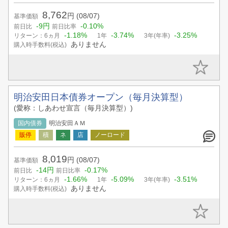
8,762
円
(08/07)
基準価額
-9円
-0.10%
前日比
前日比率
-1.18%
-3.74%
-3.25%
リターン：6ヵ月
1年
3年(年率)
ありません
購入時手数料(税込)
明治安田日本債券オープン（毎月決算型）
(愛称：しあわせ宣言（毎月決算型）)
国内債券
明治安田ＡＭ
8,019
円
(08/07)
基準価額
-14円
-0.17%
前日比
前日比率
-1.66%
-5.09%
-3.51%
リターン：6ヵ月
1年
3年(年率)
ありません
購入時手数料(税込)