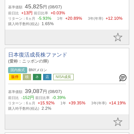
45,825
円
(08/07)
基準価額
+13円
+0.03%
前日比
前日比率
-5.93%
+20.89%
+12.10%
リターン：6ヵ月
1年
3年(年率)
1.65%
購入時手数料(税込)
日本復活成長株ファンド
(愛称：ニッポンの輝)
国内株式
BNYメロン
39,087
円
(08/07)
基準価額
-152円
-0.39%
前日比
前日比率
+15.92%
+39.35%
+14.19%
リターン：6ヵ月
1年
3年(年率)
2.2%
購入時手数料(税込)