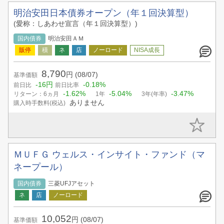
明治安田日本債券オープン（年１回決算型）
(愛称：しあわせ宣言（年１回決算型）)
国内債券
明治安田ＡＭ
8,790
円
(08/07)
基準価額
-16円
-0.18%
前日比
前日比率
-1.62%
-5.04%
-3.47%
リターン：6ヵ月
1年
3年(年率)
ありません
購入時手数料(税込)
ＭＵＦＧ ウェルス・インサイト・ファンド（マ
ネープール）
国内債券
三菱UFJアセット
10,052
円
(08/07)
基準価額