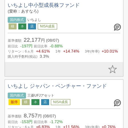
いちよし中小型成長株ファンド
(愛称：あすなろ)
国内株式
いちよし
22,177
円
(08/07)
基準価額
-197円
-0.88%
前日比
前日比率
+4.61%
+14.74%
+10.01%
リターン：6ヵ月
1年
3年(年率)
3.3%
購入時手数料(税込)
いちよし ジャパン・ベンチャー・ファンド
国内株式
三菱UFJアセット
8,757
円
(08/07)
基準価額
-153円
-1.72%
前日比
前日比率
+6.83%
+11.56%
+0.76%
リターン：6ヵ月
1年
3年(年率)