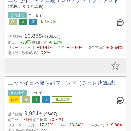
ニッセイＪＰＸ日経４００アクティブファンド
(愛称：ＲＯＥ革命)
国内株式
ニッセイ
10,858
円
(08/07)
基準価額
-20円
-0.18%
前日比
前日比率
+10.41%
+34.60%
+19.64%
リターン：6ヵ月
1年
3年(年率)
3.3%
購入時手数料(税込)
ニッセイ日本勝ち組ファンド（３ヵ月決算型）
国内株式
ニッセイ
9,924
円
(08/07)
基準価額
+71円
+0.72%
前日比
前日比率
+17.22%
+33.24%
+19.86%
リターン：6ヵ月
1年
3年(年率)
2.2%
購入時手数料(税込)