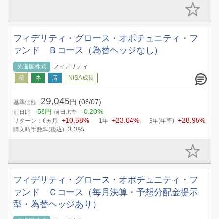
フィデリティ・グロース・オポチュニティ・フ
ァンド Ｂコース（為替ヘッジなし）
先進国株式
フィデリティ
29,045
円
(08/07)
基準価額
-58円
-0.20%
前日比
前日比率
+10.58%
+23.04%
+28.95%
リターン：6ヵ月
1年
3年(年率)
3.3%
購入時手数料(税込)
フィデリティ・グロース・オポチュニティ・フ
ァンド Ｃコース（毎月決算・予想分配金提示
型・為替ヘッジあり）