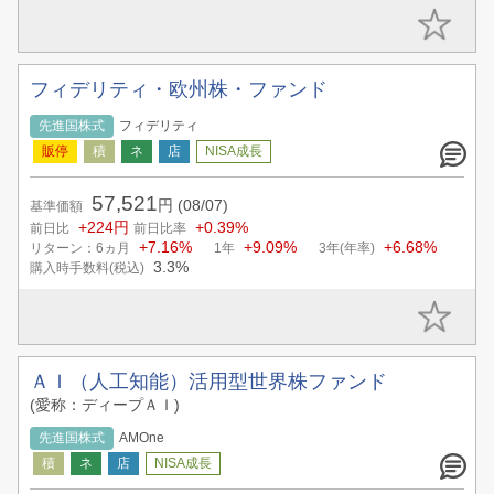
フィデリティ・欧州株・ファンド
先進国株式
フィデリティ
57,521
円
(08/07)
基準価額
+224円
+0.39%
前日比
前日比率
+7.16%
+9.09%
+6.68%
リターン：6ヵ月
1年
3年(年率)
3.3%
購入時手数料(税込)
ＡＩ（人工知能）活用型世界株ファンド
(愛称：ディープＡＩ)
先進国株式
AMOne