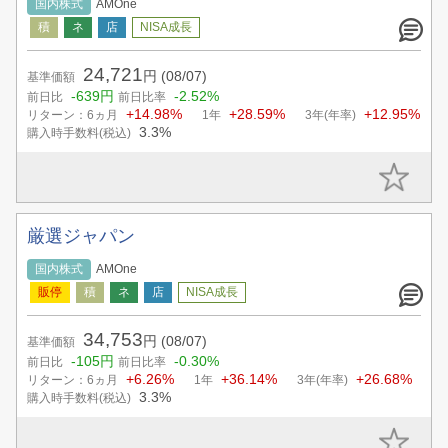
国内株式
AMOne
24,721
円
(08/07)
基準価額
-639円
-2.52%
前日比
前日比率
+14.98%
+28.59%
+12.95%
リターン：6ヵ月
1年
3年(年率)
3.3%
購入時手数料(税込)
厳選ジャパン
国内株式
AMOne
34,753
円
(08/07)
基準価額
-105円
-0.30%
前日比
前日比率
+6.26%
+36.14%
+26.68%
リターン：6ヵ月
1年
3年(年率)
3.3%
購入時手数料(税込)