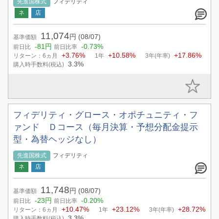
先進国株式
フィデリティ
11,074
円
(08/07)
基準価額
-81円
-0.73%
前日比
前日比率
+3.76%
+10.58%
+17.86%
リターン：6ヵ月
1年
3年(年率)
3.3%
購入時手数料(税込)
フィデリティ・グロース・オポチュニティ・フ
ァンド Ｄコース（毎月決算・予想分配金提示
型・為替ヘッジなし）
先進国株式
フィデリティ
11,748
円
(08/07)
基準価額
-23円
-0.20%
前日比
前日比率
+10.47%
+23.12%
+28.72%
リターン：6ヵ月
1年
3年(年率)
3.3%
購入時手数料(税込)