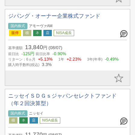
ジパング・オーナー企業株式ファンド
国内株式
アモーヴァAM
13,840
円
(08/07)
基準価額
-125円
-0.90%
前日比
前日比率
+5.13%
+2.23%
-0.49%
リターン：6ヵ月
1年
3年(年率)
3.3%
購入時手数料(税込)
ニッセイＳＤＧｓジャパンセレクトファンド
（年２回決算型）
国内株式
ニッセイ
11,770