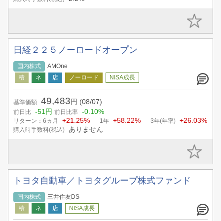
日経２２５ノーロードオープン
国内株式
AMOne
49,483
円
(08/07)
基準価額
-51円
-0.10%
前日比
前日比率
+21.25%
+58.22%
+26.03%
リターン：6ヵ月
1年
3年(年率)
ありません
購入時手数料(税込)
トヨタ自動車／トヨタグループ株式ファンド
国内株式
三井住友DS