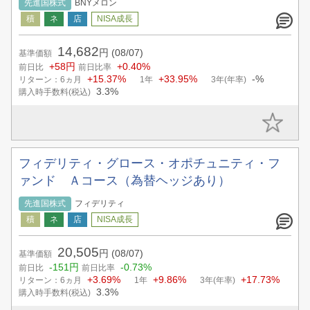
先進国株式
BNYメロン
14,682
円
(08/07)
基準価額
+58円
+0.40%
前日比
前日比率
+15.37%
+33.95%
-%
リターン：6ヵ月
1年
3年(年率)
3.3%
購入時手数料(税込)
フィデリティ・グロース・オポチュニティ・フ
ァンド Ａコース（為替ヘッジあり）
先進国株式
フィデリティ
20,505
円
(08/07)
基準価額
-151円
-0.73%
前日比
前日比率
+3.69%
+9.86%
+17.73%
リターン：6ヵ月
1年
3年(年率)
3.3%
購入時手数料(税込)