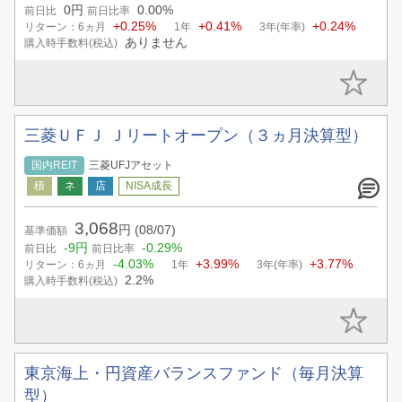
0円
0.00%
前日比
前日比率
+0.25%
+0.41%
+0.24%
リターン：6ヵ月
1年
3年(年率)
ありません
購入時手数料(税込)
三菱ＵＦＪ Ｊリートオープン（３ヵ月決算型）
国内REIT
三菱UFJアセット
3,068
円
(08/07)
基準価額
-9円
-0.29%
前日比
前日比率
-4.03%
+3.99%
+3.77%
リターン：6ヵ月
1年
3年(年率)
2.2%
購入時手数料(税込)
東京海上・円資産バランスファンド（毎月決算
型）