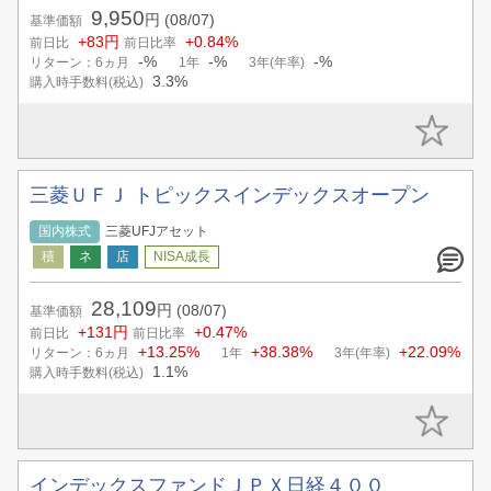
9,950
円
(08/07)
基準価額
+83円
+0.84%
前日比
前日比率
-%
-%
-%
リターン：6ヵ月
1年
3年(年率)
3.3%
購入時手数料(税込)
三菱ＵＦＪ トピックスインデックスオープン
国内株式
三菱UFJアセット
28,109
円
(08/07)
基準価額
+131円
+0.47%
前日比
前日比率
+13.25%
+38.38%
+22.09%
リターン：6ヵ月
1年
3年(年率)
1.1%
購入時手数料(税込)
インデックスファンドＪＰＸ日経４００