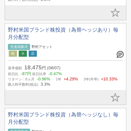
野村米国ブランド株投資（為替ヘッジあり）毎
月分配型
先進国株式
野村アセット
18,475
円
(08/07)
基準価額
-87円
-0.47%
前日比
前日比率
-0.96%
+4.29%
+10.33%
リターン：6ヵ月
1年
3年(年率)
3.3%
購入時手数料(税込)
野村米国ブランド株投資（為替ヘッジなし）毎
月分配型