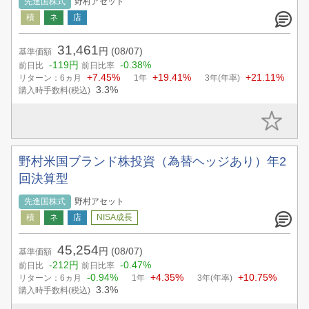
先進国株式
野村アセット
31,461
円
(08/07)
基準価額
-119円
-0.38%
前日比
前日比率
+7.45%
+19.41%
+21.11%
リターン：6ヵ月
1年
3年(年率)
3.3%
購入時手数料(税込)
野村米国ブランド株投資（為替ヘッジあり）年2
回決算型
先進国株式
野村アセット
45,254
円
(08/07)
基準価額
-212円
-0.47%
前日比
前日比率
-0.94%
+4.35%
+10.75%
リターン：6ヵ月
1年
3年(年率)
3.3%
購入時手数料(税込)