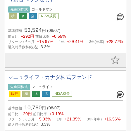
先進国株式
ゴールドマン
53,594
円
(08/07)
基準価額
+292円
+0.55%
前日比
前日比率
+15.97%
+29.41%
+28.77%
リターン：6ヵ月
1年
3年(年率)
3.3%
購入時手数料(税込)
マニュライフ・カナダ株式ファンド
先進国株式
マニュライフ
10,760
円
(08/07)
基準価額
+20円
+0.19%
前日比
前日比率
+5.03%
+21.35%
+16.56%
リターン：6ヵ月
1年
3年(年率)
3.3%
購入時手数料(税込)