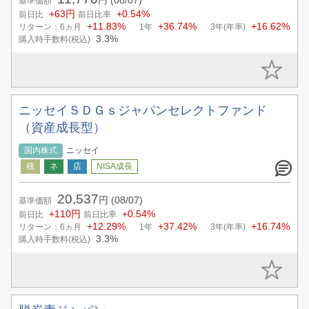
円
(08/07)
基準価額
+63円
+0.54%
前日比
前日比率
+11.83%
+36.74%
+16.62%
リターン：6ヵ月
1年
3年(年率)
3.3%
購入時手数料(税込)
ニッセイＳＤＧｓジャパンセレクトファンド
（資産成長型）
国内株式
ニッセイ
20,537
円
(08/07)
基準価額
+110円
+0.54%
前日比
前日比率
+12.29%
+37.42%
+16.74%
リターン：6ヵ月
1年
3年(年率)
3.3%
購入時手数料(税込)