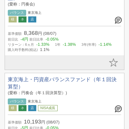
(愛称：円奏会)
バランス
東京海上
8,368
円
(08/07)
基準価額
-4円
-0.05%
前日比
前日比率
-1.33%
-1.38%
-1.14%
リターン：6ヵ月
1年
3年(年率)
1.1%
購入時手数料(税込)
東京海上・円資産バランスファンド（年１回決
算型）
(愛称：円奏会（年１回決算型）)
バランス
東京海上
10,193
円
(08/07)
基準価額
-5円
-0.05%
前日比
前日比率