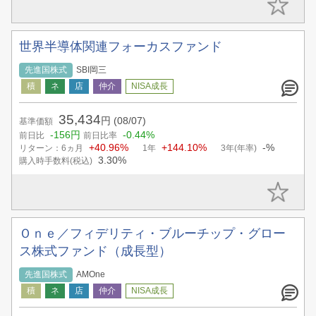
世界半導体関連フォーカスファンド
先進国株式
SBI岡三
35,434
円
(08/07)
基準価額
-156円
-0.44%
前日比
前日比率
+40.96%
+144.10%
-%
リターン：6ヵ月
1年
3年(年率)
3.30%
購入時手数料(税込)
Ｏｎｅ／フィデリティ・ブルーチップ・グロー
ス株式ファンド（成長型）
先進国株式
AMOne