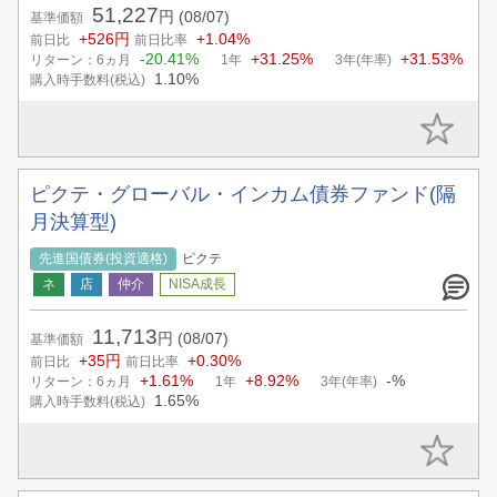
51,227
円
(08/07)
基準価額
+526円
+1.04%
前日比
前日比率
-20.41%
+31.25%
+31.53%
リターン：6ヵ月
1年
3年(年率)
1.10%
購入時手数料(税込)
ピクテ・グローバル・インカム債券ファンド(隔
月決算型)
先進国債券(投資適格)
ピクテ
11,713
円
(08/07)
基準価額
+35円
+0.30%
前日比
前日比率
+1.61%
+8.92%
-%
リターン：6ヵ月
1年
3年(年率)
1.65%
購入時手数料(税込)