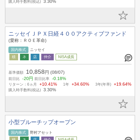
3.30%
購入時手数料(税込)
ニッセイＪＰＸ日経４００アクティブファンド
(愛称：ＲＯＥ革命)
国内株式
ニッセイ
10,858
円
(08/07)
基準価額
-20円
-0.18%
前日比
前日比率
+10.41%
+34.60%
+19.64%
リターン：6ヵ月
1年
3年(年率)
3.30%
購入時手数料(税込)
小型ブルーチップオープン
国内株式
野村アセット