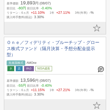
19,893
円
(08/07)
基準価額
-80円
-0.40%
前日比
前日比率
+11.10%
+27.11%
-%
リターン：6ヵ月
1年
3年(年率)
3.30%
購入時手数料(税込)
Ｏｎｅ／フィデリティ・ブルーチップ・グロー
ス株式ファンド（隔月決算・予想分配金提示
型）
先進国株式
AMOne
13,596
円
(08/07)
基準価額
-55円
-0.40%
前日比
前日比率
+11.15%
+27.21%
-%
リターン：6ヵ月
1年
3年(年率)
3.30%
購入時手数料(税込)