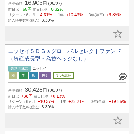
16,905
円
(08/07)
基準価額
-55円
-0.32%
前日比
前日比率
+4.61%
+10.43%
+9.35%
リターン：6ヵ月
1年
3年(年率)
3.30%
購入時手数料(税込)
ニッセイＳＤＧｓグローバルセレクトファンド
（資産成長型・為替ヘッジなし）
先進国株式
ニッセイ
30,428
円
(08/07)
基準価額
+38円
+0.13%
前日比
前日比率
+10.37%
+23.21%
+19.85%
リターン：6ヵ月
1年
3年(年率)
3.30%
購入時手数料(税込)