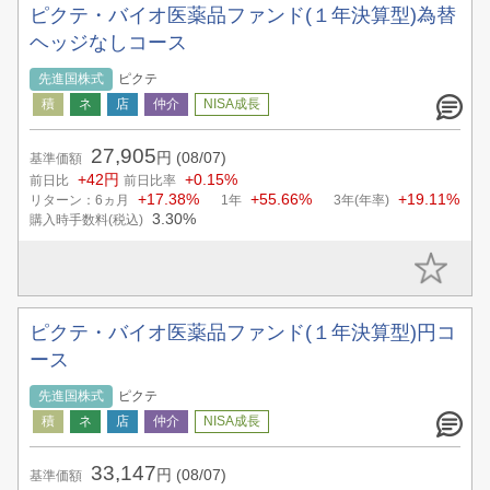
ピクテ・バイオ医薬品ファンド(１年決算型)為替
ヘッジなしコース
先進国株式
ピクテ
27,905
円
(08/07)
基準価額
+42円
+0.15%
前日比
前日比率
+17.38%
+55.66%
+19.11%
リターン：6ヵ月
1年
3年(年率)
3.30%
購入時手数料(税込)
ピクテ・バイオ医薬品ファンド(１年決算型)円コ
ース
先進国株式
ピクテ
33,147
円
(08/07)
基準価額