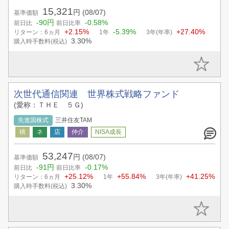
15,321
円
(08/07)
基準価額
-90円
-0.58%
前日比
前日比率
+2.15%
-5.39%
+27.40%
リターン：6ヵ月
1年
3年(年率)
3.30%
購入時手数料(税込)
次世代通信関連 世界株式戦略ファンド
(愛称：ＴＨＥ ５Ｇ)
先進国株式
三井住友TAM
53,247
円
(08/07)
基準価額
-91円
-0.17%
前日比
前日比率
+25.12%
+55.84%
+41.25%
リターン：6ヵ月
1年
3年(年率)
3.30%
購入時手数料(税込)