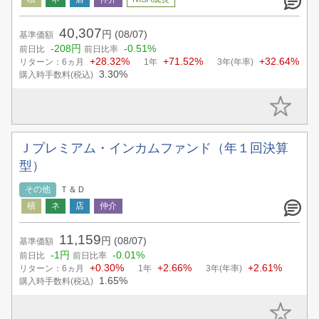
40,307
円
(08/07)
基準価額
-208円
-0.51%
前日比
前日比率
+28.32%
+71.52%
+32.64%
リターン：6ヵ月
1年
3年(年率)
3.30%
購入時手数料(税込)
Ｊプレミアム・インカムファンド（年１回決算
型）
その他
Ｔ＆Ｄ
11,159
円
(08/07)
基準価額
-1円
-0.01%
前日比
前日比率
+0.30%
+2.66%
+2.61%
リターン：6ヵ月
1年
3年(年率)
1.65%
購入時手数料(税込)