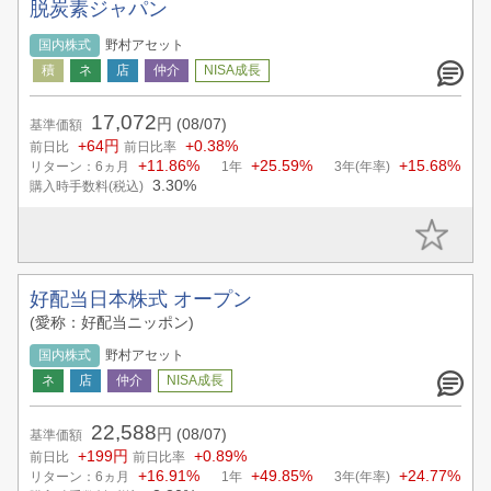
脱炭素ジャパン
国内株式
野村アセット
17,072
円
(08/07)
基準価額
+64円
+0.38%
前日比
前日比率
+11.86%
+25.59%
+15.68%
リターン：6ヵ月
1年
3年(年率)
3.30%
購入時手数料(税込)
好配当日本株式 オープン
(愛称：好配当ニッポン)
国内株式
野村アセット
22,588
円
(08/07)
基準価額
+199円
+0.89%
前日比
前日比率
+16.91%
+49.85%
+24.77%
リターン：6ヵ月
1年
3年(年率)