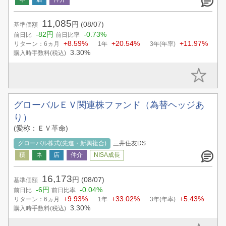
11,085
円
(08/07)
基準価額
-82円
-0.73%
前日比
前日比率
+8.59%
+20.54%
+11.97%
リターン：6ヵ月
1年
3年(年率)
3.30%
購入時手数料(税込)
グローバルＥＶ関連株ファンド（為替ヘッジあ
り）
(愛称：ＥＶ革命)
グローバル株式(先進・新興複合)
三井住友DS
16,173
円
(08/07)
基準価額
-6円
-0.04%
前日比
前日比率
+9.93%
+33.02%
+5.43%
リターン：6ヵ月
1年
3年(年率)
3.30%
購入時手数料(税込)