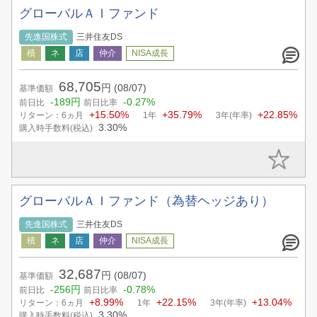
グローバルＡＩファンド
先進国株式
三井住友DS
68,705
円
(08/07)
基準価額
-189円
-0.27%
前日比
前日比率
+15.50%
+35.79%
+22.85%
リターン：6ヵ月
1年
3年(年率)
3.30%
購入時手数料(税込)
グローバルＡＩファンド（為替ヘッジあり）
先進国株式
三井住友DS
32,687
円
(08/07)
基準価額
-256円
-0.78%
前日比
前日比率
+8.99%
+22.15%
+13.04%
リターン：6ヵ月
1年
3年(年率)
3.30%
購入時手数料(税込)