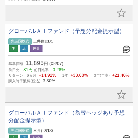
グローバルＡＩファンド（予想分配金提示型）
先進国株式
三井住友DS
11,895
円
(08/07)
基準価額
-31円
-0.26%
前日比
前日比率
+14.92%
+33.68%
+21.40%
リターン：6ヵ月
1年
3年(年率)
3.30%
購入時手数料(税込)
グローバルＡＩファンド（為替ヘッジあり予想
分配金提示型）
先進国株式
三井住友DS