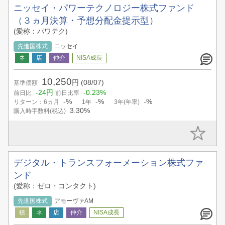
ニッセイ・パワーテクノロジー株式ファンド
（３ヵ月決算・予想分配金提示型）
(愛称：パワテク)
先進国株式
ニッセイ
10,250
円
(08/07)
基準価額
-24円
-0.23%
前日比
前日比率
-%
-%
-%
リターン：6ヵ月
1年
3年(年率)
3.30%
購入時手数料(税込)
デジタル・トランスフォーメーション株式ファ
ンド
(愛称：ゼロ・コンタクト)
先進国株式
アモーヴァAM