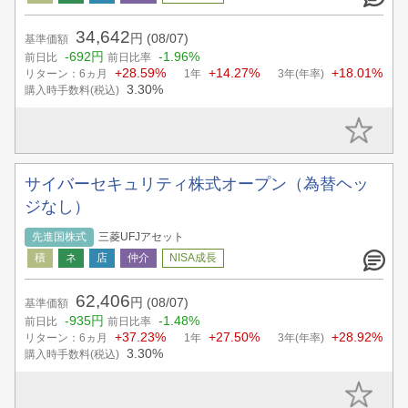
34,642
円
(08/07)
基準価額
-692円
-1.96%
前日比
前日比率
+28.59%
+14.27%
+18.01%
リターン：6ヵ月
1年
3年(年率)
3.30%
購入時手数料(税込)
サイバーセキュリティ株式オープン（為替ヘッ
ジなし）
先進国株式
三菱UFJアセット
62,406
円
(08/07)
基準価額
-935円
-1.48%
前日比
前日比率
+37.23%
+27.50%
+28.92%
リターン：6ヵ月
1年
3年(年率)
3.30%
購入時手数料(税込)