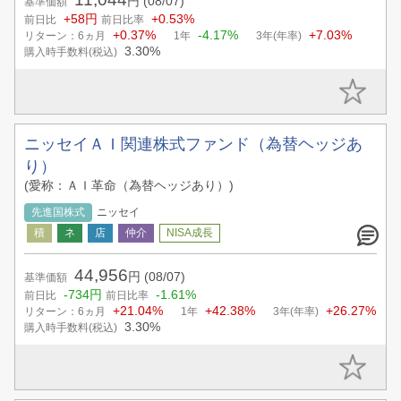
円
(08/07)
基準価額
+58円
+0.53%
前日比
前日比率
+0.37%
-4.17%
+7.03%
リターン：6ヵ月
1年
3年(年率)
3.30%
購入時手数料(税込)
ニッセイＡＩ関連株式ファンド（為替ヘッジあ
り）
(愛称：ＡＩ革命（為替ヘッジあり）)
先進国株式
ニッセイ
44,956
円
(08/07)
基準価額
-734円
-1.61%
前日比
前日比率
+21.04%
+42.38%
+26.27%
リターン：6ヵ月
1年
3年(年率)
3.30%
購入時手数料(税込)