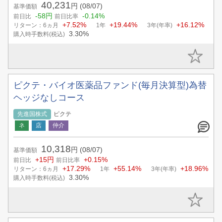
40,231
円
(08/07)
基準価額
-58円
-0.14%
前日比
前日比率
+7.52%
+19.44%
+16.12%
リターン：6ヵ月
1年
3年(年率)
3.30%
購入時手数料(税込)
ピクテ・バイオ医薬品ファンド(毎月決算型)為替
ヘッジなしコース
先進国株式
ピクテ
10,318
円
(08/07)
基準価額
+15円
+0.15%
前日比
前日比率
+17.29%
+55.14%
+18.96%
リターン：6ヵ月
1年
3年(年率)
3.30%
購入時手数料(税込)