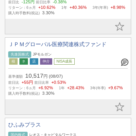
-125円
-0.38%
前日比
前日比率
+10.62%
+40.36%
+8.98%
リターン：6ヵ月
1年
3年(年率)
3.30%
購入時手数料(税込)
ＪＰＭグローバル医療関連株式ファンド
先進国株式
JPモルガン
10,517
円
(08/07)
基準価額
+55円
+0.53%
前日比
前日比率
+6.92%
+28.43%
+9.67%
リターン：6ヵ月
1年
3年(年率)
3.30%
購入時手数料(税込)
ひふみプラス
国内株式
レオス・キャピタルワークス