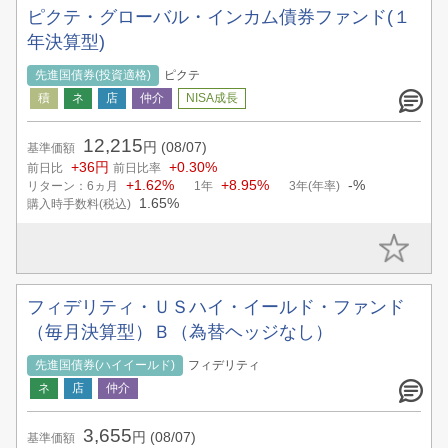
ピクテ・グローバル・インカム債券ファンド(１
年決算型)
先進国債券(投資適格)
ピクテ
12,215
円
(08/07)
基準価額
+36円
+0.30%
前日比
前日比率
+1.62%
+8.95%
-%
リターン：6ヵ月
1年
3年(年率)
1.65%
購入時手数料(税込)
フィデリティ・ＵＳハイ・イールド・ファンド
（毎月決算型）Ｂ（為替ヘッジなし）
先進国債券(ハイイールド)
フィデリティ
3,655
円
(08/07)
基準価額