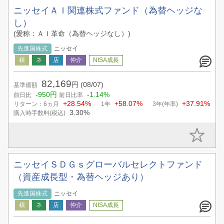
ニッセイＡＩ関連株式ファンド（為替ヘッジな
し）
(愛称：ＡＩ革命（為替ヘッジなし）)
先進国株式
ニッセイ
82,169
円
(08/07)
基準価額
-950円
-1.14%
前日比
前日比率
+28.54%
+58.07%
+37.91%
リターン：6ヵ月
1年
3年(年率)
3.30%
購入時手数料(税込)
ニッセイＳＤＧｓグローバルセレクトファンド
（資産成長型・為替ヘッジあり）
先進国株式
ニッセイ