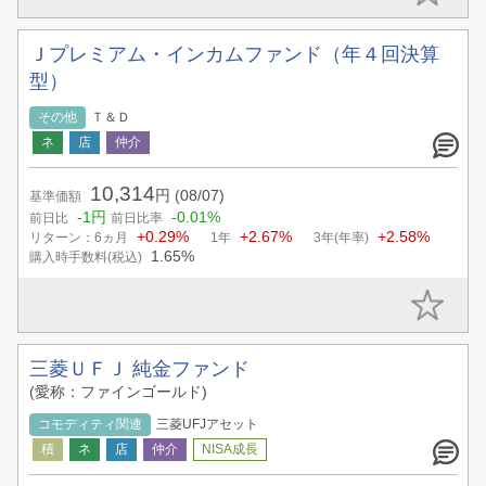
Ｊプレミアム・インカムファンド（年４回決算
型）
その他
Ｔ＆Ｄ
10,314
円
(08/07)
基準価額
-1円
-0.01%
前日比
前日比率
+0.29%
+2.67%
+2.58%
リターン：6ヵ月
1年
3年(年率)
1.65%
購入時手数料(税込)
三菱ＵＦＪ 純金ファンド
(愛称：ファインゴールド)
コモディティ関連
三菱UFJアセット