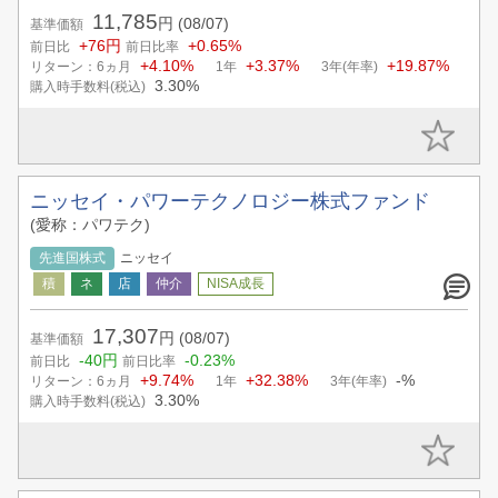
11,785
円
(08/07)
基準価額
+76円
+0.65%
前日比
前日比率
+4.10%
+3.37%
+19.87%
リターン：6ヵ月
1年
3年(年率)
3.30%
購入時手数料(税込)
ニッセイ・パワーテクノロジー株式ファンド
(愛称：パワテク)
先進国株式
ニッセイ
17,307
円
(08/07)
基準価額
-40円
-0.23%
前日比
前日比率
+9.74%
+32.38%
-%
リターン：6ヵ月
1年
3年(年率)
3.30%
購入時手数料(税込)