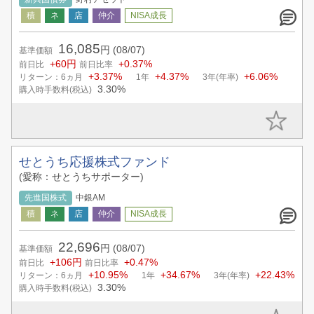
16,085
円
(08/07)
基準価額
+60円
+0.37%
前日比
前日比率
+3.37%
+4.37%
+6.06%
リターン：6ヵ月
1年
3年(年率)
3.30%
購入時手数料(税込)
せとうち応援株式ファンド
(愛称：せとうちサポーター)
先進国株式
中銀AM
22,696
円
(08/07)
基準価額
+106円
+0.47%
前日比
前日比率
+10.95%
+34.67%
+22.43%
リターン：6ヵ月
1年
3年(年率)
3.30%
購入時手数料(税込)