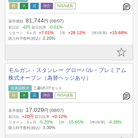
81,744
円
(08/07)
基準価額
-6円
-0.01%
前日比
前日比率
+7.01%
+28.12%
+15.68%
リターン：6ヵ月
1年
3年(年率)
2.20%
購入時手数料(税込)
モルガン・スタンレー グローバル・プレミアム
株式オープン（為替ヘッジあり）
先進国株式
三菱UFJアセット
17,029
円
(08/07)
基準価額
+20円
+0.12%
前日比
前日比率
-5.20%
-15.65%
-4.28%
リターン：6ヵ月
1年
3年(年率)
3.30%
購入時手数料(税込)