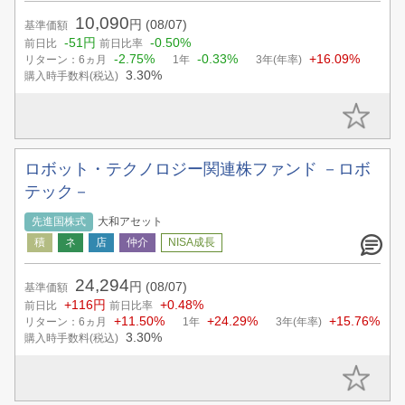
10,090
円
(08/07)
基準価額
-51円
-0.50%
前日比
前日比率
-2.75%
-0.33%
+16.09%
リターン：6ヵ月
1年
3年(年率)
3.30%
購入時手数料(税込)
ロボット・テクノロジー関連株ファンド －ロボ
テック－
先進国株式
大和アセット
24,294
円
(08/07)
基準価額
+116円
+0.48%
前日比
前日比率
+11.50%
+24.29%
+15.76%
リターン：6ヵ月
1年
3年(年率)
3.30%
購入時手数料(税込)