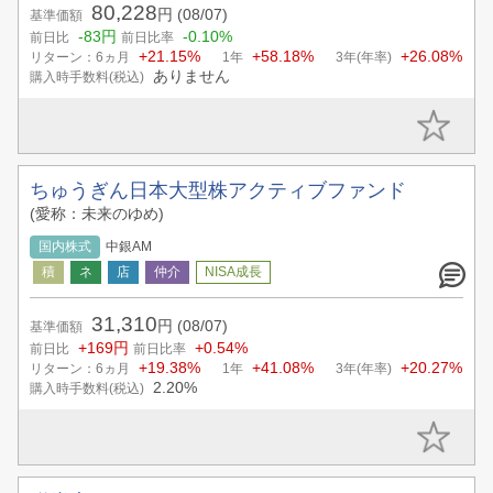
80,228
円
(08/07)
基準価額
-83円
-0.10%
前日比
前日比率
+21.15%
+58.18%
+26.08%
リターン：6ヵ月
1年
3年(年率)
ありません
購入時手数料(税込)
ちゅうぎん日本大型株アクティブファンド
(愛称：未来のゆめ)
国内株式
中銀AM
31,310
円
(08/07)
基準価額
+169円
+0.54%
前日比
前日比率
+19.38%
+41.08%
+20.27%
リターン：6ヵ月
1年
3年(年率)
2.20%
購入時手数料(税込)