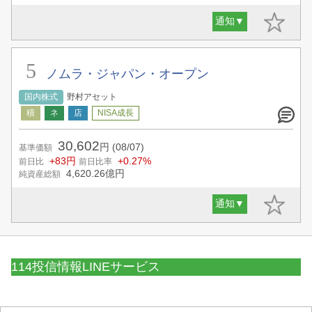
通知
▼
ノムラ・ジャパン・オープン
国内株式
野村アセット
30,602
円
(08/07)
基準価額
+83円
+0.27%
前日比
前日比率
4,620.26
億円
純資産総額
通知
▼
114投信情報LINEサービス