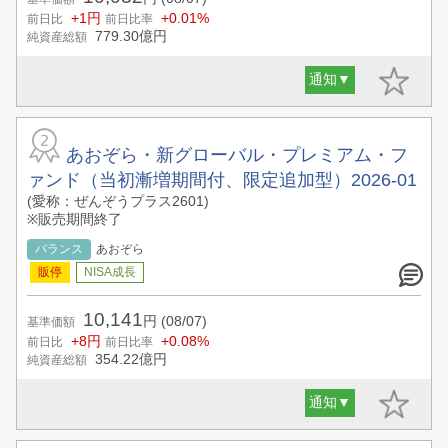
+1円
+0.01%
前日比
前日比率
779.30
億円
純資産総額
通知
▼
あおぞら・新グローバル・プレミアム・フ
ァンド（当初漸増期間付、限定追加型）2026-01
(愛称：ぜんぞうプラス2601)
※販売期間終了
バランス
あおぞら
10,141
円
(08/07)
基準価額
+8円
+0.08%
前日比
前日比率
354.22
億円
純資産総額
通知
▼