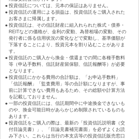
●
投資信託については、元本の保証はありません。
●
投資信託の運用による損益は、投資信託をご購入された
お客さまに帰属します。
●
投資信託は、その信託財産に組入れられた株式・債券・
REITなどの価格が、金利の変動、為替相場の変動、その
発行者に係る信用状況の変化などで変動し、基準価額が
下落することにより、投資元本を割り込むことがありま
す。
●
投資信託のご購入から換金・償還までの間に各種手数料
等（申込手数料、信託財産留保額、信託報酬等）が必要
となります。
●
投資信託にかかる費用の合計額は、「お申込手数料」
「信託報酬」「監査費用」等の合計額になりますが、事
前に計算できない費用もあるため、その総額や計算方法
を記載しておりません。
●
一部の投資信託には、信託期間中に中途換金できないも
のや、換金可能日時があらかじめ制限されているものも
あります。
●
投資信託をご購入の際は、最新の「投資信託説明書（交
付目論見書）」、「目論見書補完書面」を必ずよくお読
み下さい。これらは当行の本支店等の投資信託販売窓口