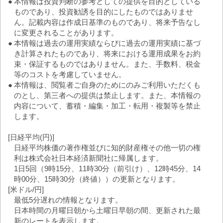
●
本情報は投資判断の参考としての提供を目的としている
ものであり、投資勧誘を目的にしたものではありませ
ん。記載内容は作成日基準のものであり、将来予告なし
に変更されることがあります。
●
本情報は過去の運用実績ならびに過去の運用実績に基づ
き計算されたものであり、将来における運用成果をお約
束・保証するものではありません。また、手数料、税金
等のコストを考慮していません。
●
本情報は、閲覧者ご自身のためにのみご利用いただくも
のとし、第三者への提供は禁止します。また、本情報の
内容について、蓄積・編集・加工・転用・複製等を禁止
します。
[日経平均(円)]
日経平均株価の著作権並びに知的財産権その他一切の権
利は株式会社日本経済新聞社に帰属します。
1日5回（9時15分、11時30分（前引け）、12時45分、14
時00分、15時30分（終値））の更新となります。
[米ドル/円]
最低5分遅れの情報となります。
日本時間の月曜日朝から土曜日早朝の間、更新された最
新のレートを表示します。