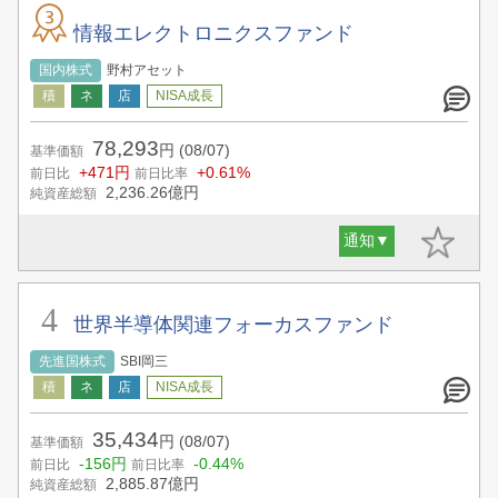
情報エレクトロニクスファンド
国内株式
野村アセット
78,293
円
(08/07)
基準価額
+471円
+0.61%
前日比
前日比率
2,236.26
億円
純資産総額
通知
▼
世界半導体関連フォーカスファンド
先進国株式
SBI岡三
35,434
円
(08/07)
基準価額
-156円
-0.44%
前日比
前日比率
2,885.87
億円
純資産総額