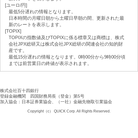
[ユーロ/円]
最低5分遅れの情報となります。
日本時間の月曜日朝から土曜日早朝の間、更新された最
新のレートを表示します。
[TOPIX]
TOPIXの指数値及びTOPIXに係る標章又は商標は、株式
会社JPX総研又は株式会社JPX総研の関連会社の知的財
産です。
最低15分遅れの情報となります。0時00分から9時00分頃
までは前営業日の終値が表示されます。
株式会社百十四銀行
登録金融機関 四国財務局長（登金）第5号
加入協会：日本証券業協会、（一社）金融先物取引業協会
Copyright（c） QUICK Corp. All Rights Reserved.