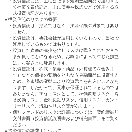
・
投資信託には、主に公社債や短期金融商品で運用する
公社債投資信託と、主に債券や株式などで運用する株
式投資信託があります。
●
投資信託のリスクの概要
・
投資信託は、預金ではなく、預金保険の対象ではあり
ません。
・
投資信託は、委託会社が運用しているもので、当社で
運用しているものではありません。
・
投資した資産の減少を含むリスクは購入されたお客さ
まが負うことになるため、お取引によって生じた損益
は、お客さまに帰属します。
・
投資信託は、株式・債券・商品（外貨建てを含みま
す）などの価格の変動をともなう金融商品に投資する
ため、各市場の変動により投資元本を割込むことがあ
ります。したがって、元本が保証されているものでは
ありません。主なリスクとして、株価変動リスク、為
替変動リスク、金利変動リスク、信用リスク、カント
リーリスク、流動性リスク等があります。
・
個別ファンドのリスクの詳細については、契約締結前
交付書面（投資信託説明書および補完書面）をご覧く
ださい。
●
投資信託の諸費用について