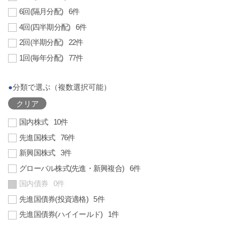
6回(隔月分配)
6件
4回(四半期分配)
6件
2回(半期分配)
22件
1回(毎年分配)
77件
●
分類で選ぶ（複数選択可能）
クリア
国内株式
10件
先進国株式
76件
新興国株式
3件
グローバル株式(先進・新興複合)
6件
国内債券
0件
先進国債券(投資適格)
5件
先進国債券(ハイイールド)
1件