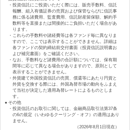
・
投資信託にご投資いただく際には、販売手数料、信託
報酬、組入有価証券の売買および保管ならびに信託事
務に係る諸費用、監査費用、信託財産留保額、解約手
数料等を直接または間接的にご負担いただく場合があ
ります。
・
これらの手数料や諸経費等は各ファンド毎に異なりま
すので、ここでは表示することができません。詳細は
各ファンドの契約締結前交付書面（投資信託説明書お
よび補完書面）をご確認ください。
・
なお、手数料など諸費用の合計額については、保有期
間等に応じて異なる場合がありますので、原則として
表示することができません。
・
外貨建て外国投資信託の売買、償還等にあたり円貨と
外貨を交換する際には、外国為替市場の動向をふまえ
て当社が決定した適用為替レートによるものとしま
す。
●
その他
・
投資信託のお取引に関しては、金融商品取引法第37条
の6の規定（いわゆるクーリング・オフ）の適用はあり
ません。
（2026年8月1日現在）