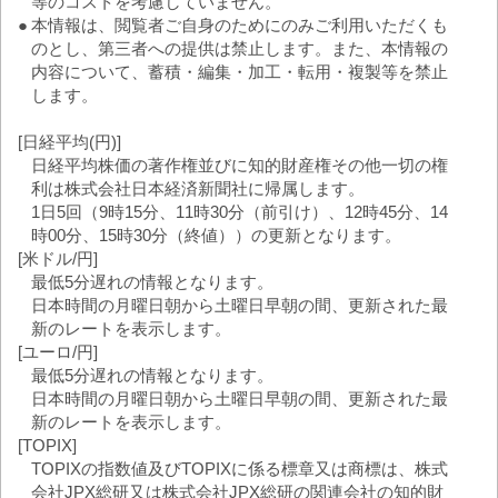
等のコストを考慮していません。
●
本情報は、閲覧者ご自身のためにのみご利用いただくも
のとし、第三者への提供は禁止します。また、本情報の
内容について、蓄積・編集・加工・転用・複製等を禁止
します。
[日経平均(円)]
日経平均株価の著作権並びに知的財産権その他一切の権
利は株式会社日本経済新聞社に帰属します。
1日5回（9時15分、11時30分（前引け）、12時45分、14
時00分、15時30分（終値））の更新となります。
[米ドル/円]
最低5分遅れの情報となります。
日本時間の月曜日朝から土曜日早朝の間、更新された最
新のレートを表示します。
[ユーロ/円]
最低5分遅れの情報となります。
日本時間の月曜日朝から土曜日早朝の間、更新された最
新のレートを表示します。
[TOPIX]
TOPIXの指数値及びTOPIXに係る標章又は商標は、株式
会社JPX総研又は株式会社JPX総研の関連会社の知的財