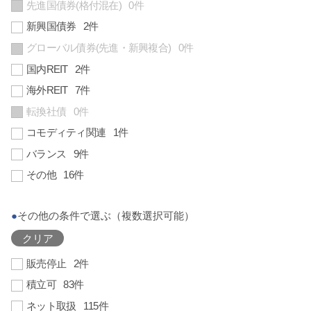
先進国債券(格付混在)
0件
新興国債券
2件
グローバル債券(先進・新興複合)
0件
国内REIT
2件
海外REIT
7件
転換社債
0件
コモディティ関連
1件
バランス
9件
その他
16件
●
その他の条件で選ぶ（複数選択可能）
クリア
販売停止
2件
積立可
83件
ネット取扱
115件